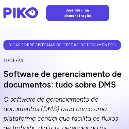
Menu
Agende uma
demonstração
Funções
IA da PIKO
DICAS SOBRE SISTEMAS DE GESTÃO DE DOCUMENTOS
11/06/24
Preços
Software de gerenciamento de
documentos: tudo sobre DMS
Notícias
O software de gerenciamento de
FAQ
documentos (DMS) atua como uma
plataforma central que facilita os fluxos
Contacte-nos
de trabalho digitais, gerenciando os