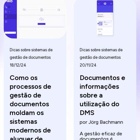
melhorando a
colaboração e
eficiência. Ao
aumente a eficiência
compreender as
com software
etapas do ciclo de
especializado.
vida de um
documento e
implementar as
melhores práticas, as
empresas podem
Dicas sobre sistemas de
Dicas sobre sistemas de
melhorar os seus
processos
gestão de documentos
gestão de documentos
documentais e reduzir
18/12/24
20/11/24
o risco de perda de
documentos. Este
Como os
Documentos e
artigo explora a
importância da DLM,
processos de
informações
as etapas envolvidas e
como o software
gestão de
sobre a
pode melhorar o
documentos
utilização do
processo de gestão.
moldam os
DMS
sistemas
por Jörg Bachmann
modernos de
A gestão eficaz de
aluguer de
documentos é