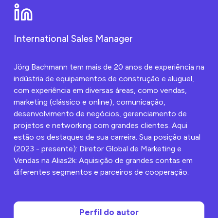
estratégia robusta de
monitorizar inspeções
gestão de
e melhorar o
documentos, as
planeamento da
empresas de aluguer
manutenção. Estes
podem otimizar seus
benefícios levam à
International Sales Manager
fluxos de trabalho,
redução do tempo de
melhorar a
inatividade e a uma
conformidade e
utilização mais
aumentar a
Jörg Bachmann tem mais de 20 anos de experiência na
eficiente dos
produtividade geral.
recursos.
indústria de equipamentos de construção e aluguel,
Este artigo explora os
com experiência em diversas áreas, como vendas,
principais elementos
dos processos de
marketing (clássico e online), comunicação,
gestão de
desenvolvimento de negócios, gerenciamento de
documentos e seu
impacto profundo na
projetos e networking com grandes clientes. Aqui
indústria de aluguer de
estão os destaques de sua carreira. Sua posição atual
equipamentos.
(2023 - presente): Diretor Global de Marketing e
Vendas na Alias2k: Aquisição de grandes contas em
diferentes segmentos e parceiros de cooperação.
Perfil do autor