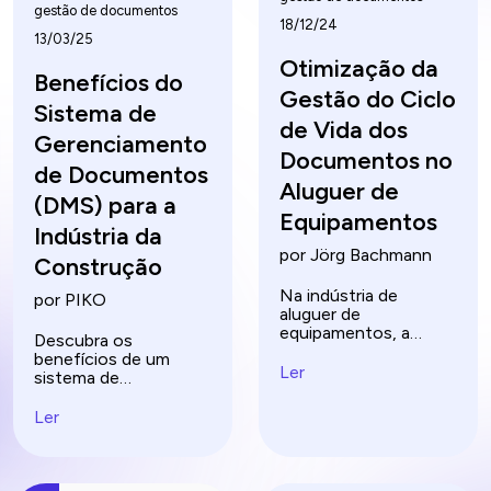
gestão de documentos
18/12/24
13/03/25
Otimização da
Benefícios do
Gestão do Ciclo
Sistema de
de Vida dos
Gerenciamento
Documentos no
de Documentos
Aluguer de
(DMS) para a
Equipamentos
Indústria da
por Jörg Bachmann
Construção
Na indústria de
por PIKO
aluguer de
equipamentos, a
Descubra os
gestão eficaz do ciclo
benefícios de um
de vida dos
Ler
sistema de
documentos (DLM)
gerenciamento de
desempenha um papel
documentos (DMS)
Ler
crucial na otimização
para a indústria da
das operações,
construção.
garantindo
Simplifique fluxos de
conformidade e
trabalho, melhore a