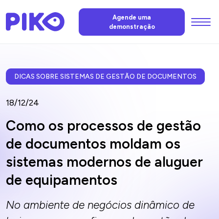
Menu
Agende uma
demonstração
Funções
IA da PIKO
DICAS SOBRE SISTEMAS DE GESTÃO DE DOCUMENTOS
18/12/24
Preços
Como os processos de gestão
de documentos moldam os
Notícias
sistemas modernos de aluguer
de equipamentos
FAQ
No ambiente de negócios dinâmico de
Contacte-nos