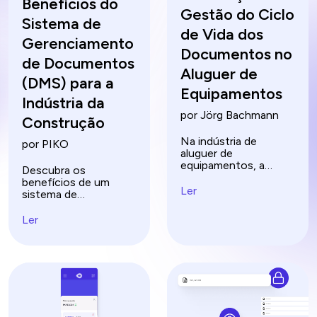
Benefícios do
Gestão do Ciclo
Sistema de
de Vida dos
Gerenciamento
Documentos no
de Documentos
Aluguer de
(DMS) para a
Equipamentos
Indústria da
por Jörg Bachmann
Construção
Na indústria de
por PIKO
aluguer de
equipamentos, a
Descubra os
gestão eficaz do ciclo
benefícios de um
de vida dos
Ler
sistema de
documentos (DLM)
gerenciamento de
desempenha um papel
documentos (DMS)
Ler
crucial na otimização
para a indústria da
das operações,
construção.
garantindo
Simplifique fluxos de
conformidade e
trabalho, melhore a
melhorando a
colaboração e
eficiência. Ao
aumente a eficiência
compreender as
com software
etapas do ciclo de
especializado.