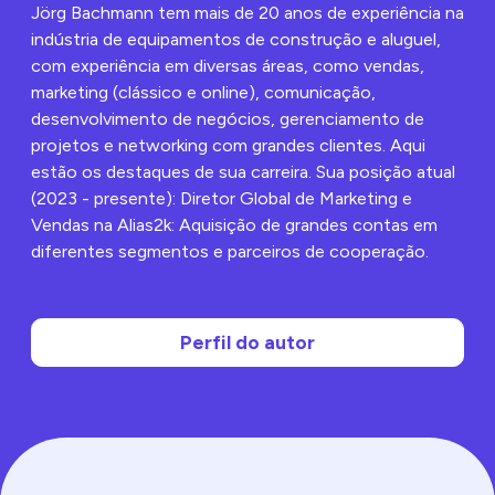
benefícios levam à
integração com
Jörg Bachmann tem mais de 20 anos de experiência na
redução do tempo de
outras aplicações
indústria de equipamentos de construção e aluguel,
inatividade e a uma
empresariais, medidas
utilização mais
com experiência em diversas áreas, como vendas,
de segurança fortes,
eficiente dos
controle de versões e
marketing (clássico e online), comunicação,
recursos.
fluxos de trabalho
desenvolvimento de negócios, gerenciamento de
personalizáveis. Este
artigo explorará os
projetos e networking com grandes clientes. Aqui
recursos essenciais
estão os destaques de sua carreira. Sua posição atual
dos sistemas de
(2023 - presente): Diretor Global de Marketing e
gestão de
documentos,
Vendas na Alias2k: Aquisição de grandes contas em
orientando você na
diferentes segmentos e parceiros de cooperação.
escolha da melhor
solução para as
necessidades da sua
organização.
Perfil do autor