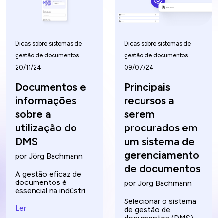
vida de um
documento e
implementar as
melhores práticas, as
empresas podem
Dicas sobre sistemas de
Dicas sobre sistemas de
melhorar os seus
processos
gestão de documentos
gestão de documentos
documentais e reduzir
20/11/24
09/07/24
o risco de perda de
documentos. Este
Documentos e
Principais
artigo explora a
importância da DLM,
informações
recursos a
as etapas envolvidas e
como o software
sobre a
serem
pode melhorar o
utilização do
procurados em
processo de gestão.
DMS
um sistema de
gerenciamento
por Jörg Bachmann
de documentos
A gestão eficaz de
documentos é
por Jörg Bachmann
essencial na indústria
da construção, onde
Selecionar o sistema
o controlo de
Ler
de gestão de
contratos, plantas e
documentos (DMS)