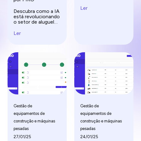
pesados ​​com nosso
guia completo.
Ler
Descubra como a IA
Aprenda dicas, evite
está revolucionando
armadilhas comuns e
o setor de aluguel
maximize a
de equipamentos
eficiência de seus
com manutenção
Ler
projetos de
preditiva, previsão
construção.
de demanda e muito
mais, moldando o
futuro do aluguel.
Gestão de
Gestão de
equipamentos de
equipamentos de
construção e máquinas
construção e máquinas
pesadas
pesadas
27/01/25
24/01/25