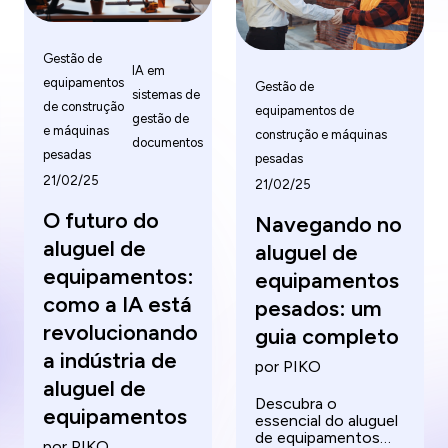
Gestão de
IA em
equipamentos
Gestão de
sistemas de
de construção
equipamentos de
gestão de
e máquinas
construção e máquinas
documentos
pesadas
pesadas
21/02/25
21/02/25
O futuro do
Navegando no
aluguel de
aluguel de
equipamentos:
equipamentos
como a IA está
pesados: um
revolucionando
guia completo
a indústria de
por PIKO
aluguel de
Descubra o
equipamentos
essencial do aluguel
de equipamentos
por PIKO