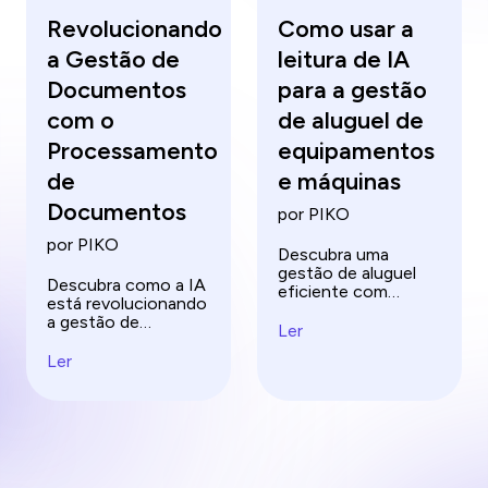
Revolucionando
Como usar a
a Gestão de
leitura de IA
Documentos
para a gestão
com o
de aluguel de
Processamento
equipamentos
de
e máquinas
Documentos
por PIKO
por PIKO
Descubra uma
gestão de aluguel
Descubra como a IA
eficiente com
está revolucionando
ferramentas de IA
a gestão de
que leem e analisam
Ler
documentos com o
documentos de
processamento de
Ler
equipamentos.
documentos.
Otimize o
Aprenda a usar IA
processamento de
para classificação,
documentos e
extração e validação
transforme sua
eficientes.
estratégia de
gestão hoje mesmo!