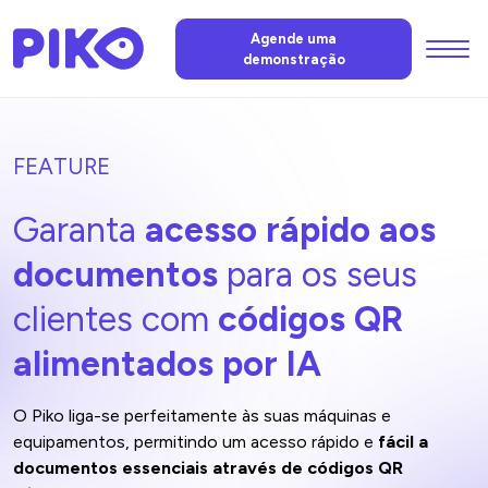
Menu
Agende uma
demonstração
Funções
FEATURE
IA da PIKO
Garanta
acesso rápido aos
Preços
documentos
para os seus
clientes com
códigos QR
Notícias
alimentados por IA
FAQ
O Piko liga-se perfeitamente às suas máquinas e
equipamentos, permitindo um acesso rápido e
fácil a
documentos essenciais através de códigos QR
Contacte-nos