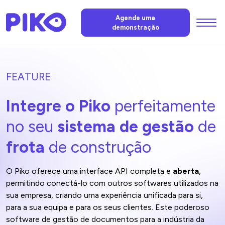
Menu
Agende uma
demonstração
Funções
FEATURE
IA da PIKO
Integre o Piko
perfeitamente
Preços
no seu
sistema de gestão
de
frota
de construção
Notícias
O Piko oferece uma interface API completa e
aberta
,
FAQ
permitindo conectá-lo com outros softwares utilizados na
sua empresa, criando uma experiência unificada para si,
para a sua equipa e para os seus clientes. Este poderoso
Contacte-nos
software de gestão de documentos para a indústria da