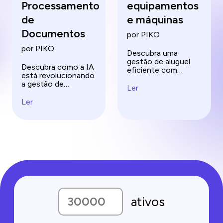
Processamento
equipamentos
de
e máquinas
Documentos
por PIKO
por PIKO
Descubra uma
gestão de aluguel
Descubra como a IA
eficiente com
está revolucionando
ferramentas de IA
a gestão de
que leem e analisam
Ler
documentos com o
documentos de
processamento de
Ler
equipamentos.
documentos.
Otimize o
Aprenda a usar IA
processamento de
para classificação,
documentos e
extração e validação
transforme sua
eficientes.
estratégia de
gestão hoje mesmo!
ativos