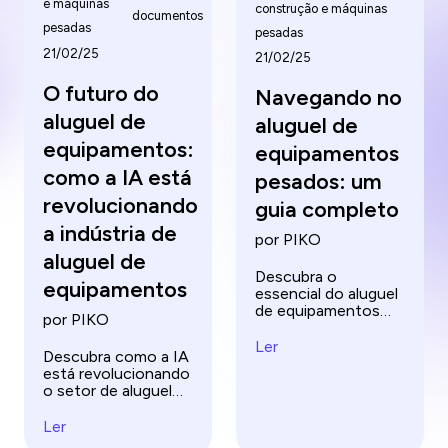
e máquinas
construção e máquinas
documentos
pesadas
pesadas
21/02/25
21/02/25
O futuro do
Navegando no
aluguel de
aluguel de
equipamentos:
equipamentos
como a IA está
pesados: um
revolucionando
guia completo
a indústria de
por PIKO
aluguel de
Descubra o
equipamentos
essencial do aluguel
de equipamentos
por PIKO
pesados ​​com nosso
guia completo.
Ler
Descubra como a IA
Aprenda dicas, evite
está revolucionando
armadilhas comuns e
o setor de aluguel
maximize a
de equipamentos
eficiência de seus
com manutenção
Ler
projetos de
preditiva, previsão
construção.