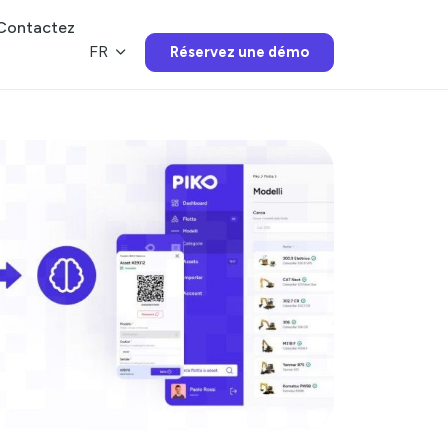
Menu
Contactez
FR
Réservez une démo
Fonctions
L’IA de Piko
Tarification
Nouvelles
FAQ
Contactez