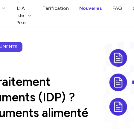
L’IA
Tarification
Nouvelles
FAQ
de
Piko
OCUMENTS
Traitement
uments (IDP) ?
cuments alimenté