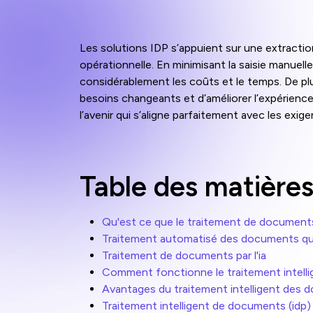
Les solutions IDP s’appuient sur une extraction
opérationnelle. En minimisant la saisie manuel
considérablement les coûts et le temps. De pl
besoins changeants et d’améliorer l’expérience
l’avenir qui s’aligne parfaitement avec les ex
Table des matière
Qu'est ce que le traitement de document
Traitement automatisé des documents qu'e
Traitement de documents par l'ia
Comment fonctionne le traitement intell
Avantages du traitement intelligent des
Traitement intelligent de documents (idp