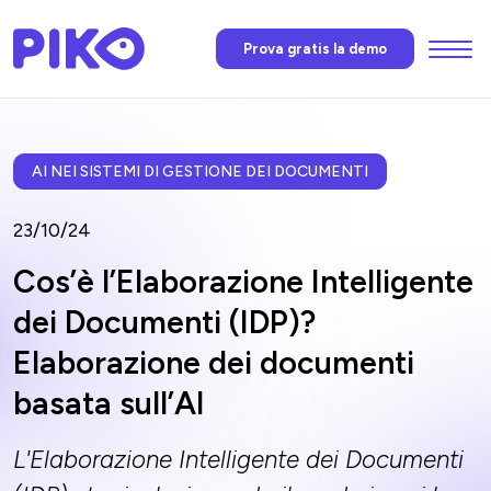
Menu
Prova gratis la demo
Funzioni
L’AI di Piko
AI NEI SISTEMI DI GESTIONE DEI DOCUMENTI
23/10/24
Prezzi
Cos’è l’Elaborazione Intelligente
dei Documenti (IDP)?
News
Elaborazione dei documenti
basata sull’AI
Faq
L'Elaborazione Intelligente dei Documenti
Contatti