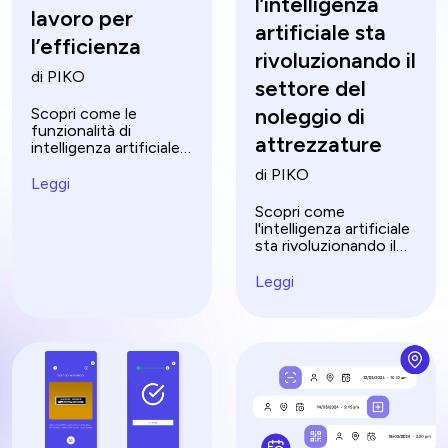
l’intelligenza
lavoro per
artificiale sta
l’efficienza
rivoluzionando il
di PIKO
settore del
noleggio di
Scopri come le
funzionalità di
attrezzature
intelligenza artificiale
nei sistemi di gestione
di PIKO
dei documenti
Leggi
possono rivoluzionare
Scopri come
l'elaborazione dei
l'intelligenza artificiale
documenti. Migliora la
sta rivoluzionando il
produttività e la
settore del noleggio
sicurezza con
di attrezzature con
Leggi
soluzioni IA
manutenzione
all'avanguardia.
predittiva, previsione
della domanda e altro
ancora, plasmando il
futuro del noleggio.