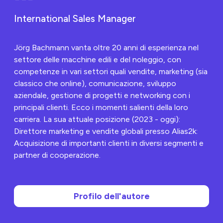
che i gestori della
flotta commettono a
International Sales Manager
causa di una
documentazione non
corretta e come
l'intelligenza artificiale
Jörg Bachmann vanta oltre 20 anni di esperienza nel
può risolverli.
settore delle macchine edili e del noleggio, con
competenze in vari settori quali vendite, marketing (sia
classico che online), comunicazione, sviluppo
aziendale, gestione di progetti e networking con i
principali clienti. Ecco i momenti salienti della loro
carriera. La sua attuale posizione (2023 - oggi):
Direttore marketing e vendite globali presso Alias2k:
Acquisizione di importanti clienti in diversi segmenti e
partner di cooperazione.
Profilo dell'autore