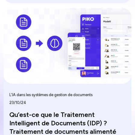
libérer le plein potentiel des données. En rationalisant
les flux de travail et en éliminant les tâches
manuelles, les entreprises peuvent exploiter les
informations en temps réel pour prendre rapidement
des décisions éclairées. Cette synergie entre
l'accessibilité des données et l'automatisation
améliore non seulement l'efficacité opérationnelle,
mais favorise également l'innovation, permettant aux
équipes de se concentrer sur des initiatives
stratégiques plutôt que sur des processus banals. En
approfondissant, nous explorons comment ce duo
dynamique révolutionne le fonctionnement des
entreprises.
L'IA dans les systèmes de gestion de documents
23/10/24
Qu’est-ce que le Traitement
Intelligent de Documents (IDP) ?
Traitement de documents alimenté