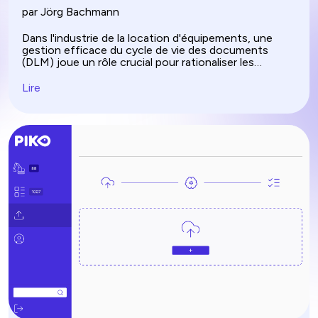
par Jörg Bachmann
Dans l'industrie de la location d'équipements, une
gestion efficace du cycle de vie des documents
(DLM) joue un rôle crucial pour rationaliser les
opérations, garantir la conformité et améliorer
l'efficacité. En comprenant les différentes étapes du
Lire
cycle de vie d'un document et en mettant en œuvre
des bonnes pratiques, les entreprises peuvent
améliorer leurs processus documentaires tout en
réduisant le risque de perte de documents. Cet
article explore l'importance du DLM, les étapes
impliquées et comment les logiciels peuvent
améliorer le processus de gestion.