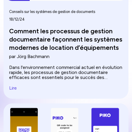
Conseils sur les systèmes de gestion de documents
18/12/24
Comment les processus de gestion
documentaire façonnent les systèmes
modernes de location d’équipements
par Jörg Bachmann
Dans l'environnement commercial actuel en évolution
rapide, les processus de gestion documentaire
efficaces sont essentiels pour le succès des
systèmes modernes de location d'équipements. Ces
systèmes, qui gèrent tout, de la gestion des stocks
Lire
au service client, dépendent de documents bien
organisés et facilement accessibles pour garantir des
opérations fluides. En mettant en œuvre une
stratégie de gestion documentaire solide, les
entreprises de location peuvent rationaliser leurs flux
de travail, améliorer la conformité et augmenter la
productivité globale. Cet article explore les éléments
clés des processus de gestion documentaire et leur