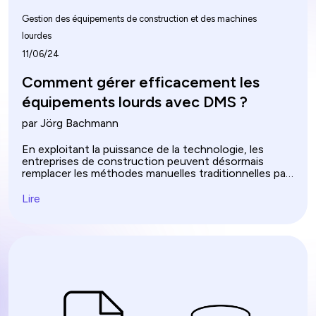
Gestion des équipements de construction et des machines
lourdes
11/06/24
Comment gérer efficacement les
équipements lourds avec DMS ?
par Jörg Bachmann
En exploitant la puissance de la technologie, les
entreprises de construction peuvent désormais
remplacer les méthodes manuelles traditionnelles par
un logiciel avancé de gestion de flotte
d’équipements de construction. Cette solution
Lire
innovante fournit une plate-forme complète qui
simplifie et améliore l'efficacité opérationnelle.