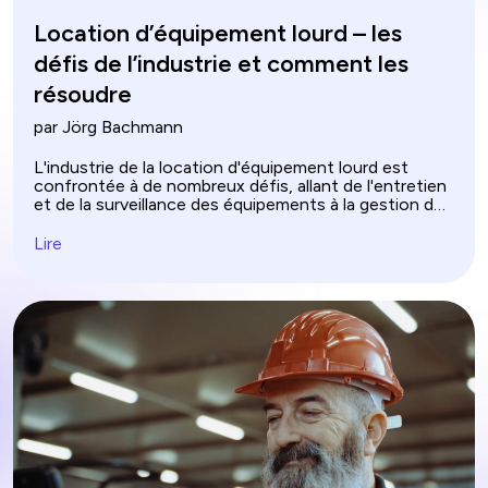
Location d’équipement lourd – les
défis de l’industrie et comment les
résoudre
par Jörg Bachmann
L'industrie de la location d'équipement lourd est
confrontée à de nombreux défis, allant de l'entretien
et de la surveillance des équipements à la gestion de
la demande fluctuante et au respect des règles de
sécurité. À mesure que les projets de construction
Lire
et d’infrastructure deviennent plus complexes, les
propriétaires doivent innover pour rester compétitifs.
La mise en œuvre d'un système de gestion
documentaire (DMS) robuste peut rationaliser les
opérations et améliorer la gestion des stocks,
transformant ainsi ces défis en opportunités de
croissance et d'efficacité.