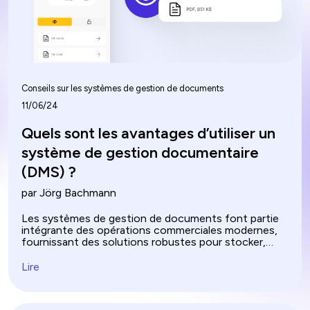
Conseils sur les systèmes de gestion de documents
11/06/24
Quels sont les avantages d’utiliser un
système de gestion documentaire
(DMS) ?
par Jörg Bachmann
Les systèmes de gestion de documents font partie
intégrante des opérations commerciales modernes,
fournissant des solutions robustes pour stocker,
gérer et suivre efficacement les documents
numériques. Mais qu’est-ce que la gestion
Lire
documentaire et comment peut-elle profiter à des
secteurs comme l’équipement lourd ? L’intégration
d’un système de gestion documentaire (DMS) dans le