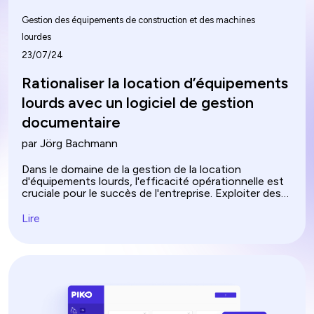
Gestion des équipements de construction et des machines
lourdes
23/07/24
Rationaliser la location d’équipements
lourds avec un logiciel de gestion
documentaire
par Jörg Bachmann
Dans le domaine de la gestion de la location
d'équipements lourds, l'efficacité opérationnelle est
cruciale pour le succès de l'entreprise. Exploiter des
technologies avancées comme les logiciels de
location d'équipements lourds ou les systèmes de
Lire
gestion documentaire est essentiel pour rester
compétitif. De nombreuses solutions de pointe ont
révolutionné les opérations de location avec leurs
capacités. De la gestion de l'inventaire de location à
l'analyse et l'intégration transparentes des
documents, découvrez comment des améliorations
significatives peuvent accélérer les processus de
gestion de la location de machines lourdes. Apprenez