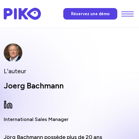
Menu
Réservez une démo
Fonctions
L’IA de Piko
Tarification
L'auteur
Joerg Bachmann
Nouvelles
FAQ
International Sales Manager
Contactez
Jörg Bachmann possède plus de 20 ans