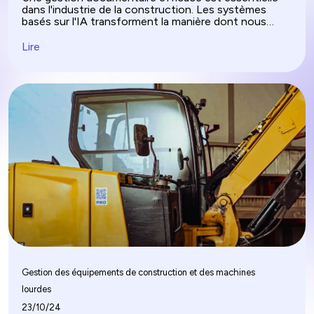
dans l'industrie de la construction. Les systèmes
basés sur l'IA transforment la manière dont nous
gérons la documentation de construction. Ces outils
soutiennent divers rôles, des chefs de projet aux
Lire
travailleurs de chantier, en améliorant l'efficacité, la
coordination et l'accès à l'information. Examinons
comment différents professionnels bénéficient de
ces avancées.
Gestion des équipements de construction et des machines
lourdes
23/10/24