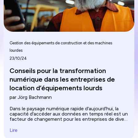
Gestion des équipements de construction et des machines
lourdes
23/10/24
Conseils pour la transformation
numérique dans les entreprises de
location d’équipements lourds
par Jörg Bachmann
Dans le paysage numérique rapide d'aujourd'hui, la
capacité d'accéder aux données en temps réel est un
facteur de changement pour les entreprises de divers
secteurs. À mesure que les organisations
recherchent l'efficacité et l'agilité, l'automatisation
Lire
des processus émerge comme un moteur clé pour