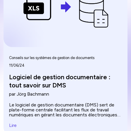
Conseils sur les systèmes de gestion de documents
11/06/24
Logiciel de gestion documentaire :
tout savoir sur DMS
par Jörg Bachmann
Le logiciel de gestion documentaire (DMS) sert de
plate-forme centrale facilitant les flux de travail
numériques en gérant les documents électroniques
d'une entreprise. Cette transition des systèmes de
gestion papier vers des systèmes de gestion
Lire
numériques contribue à rationaliser considérablement