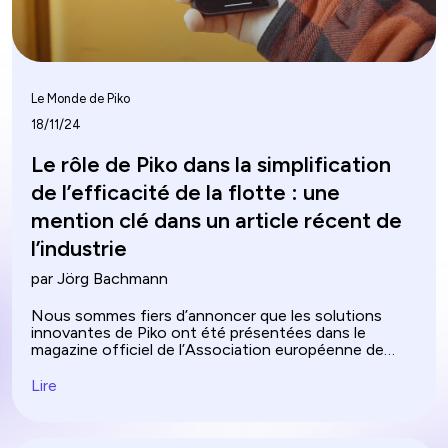
Le Monde de Piko
18/11/24
Le rôle de Piko dans la simplification
de l’efficacité de la flotte : une
mention clé dans un article récent de
l’industrie
par Jörg Bachmann
Nous sommes fiers d’annoncer que les solutions
innovantes de Piko ont été présentées dans le
magazine officiel de l’Association européenne de
location (ERA) appelé International Rental News
(IRN), dans leur numéro spécial consacré à l’IA et à
Lire
l’efficacité des flottes. L’article se penche sur la
manière dont l’IA révolutionne la gestion des flottes
de location, en dévoilant le rôle transformateur de