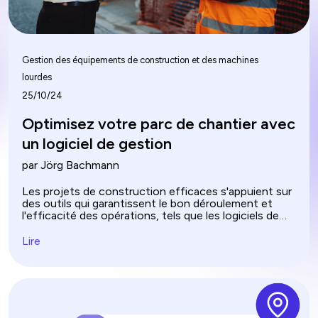
Gestion des équipements de construction et des machines
lourdes
25/10/24
Optimisez votre parc de chantier avec
un logiciel de gestion
par Jörg Bachmann
Les projets de construction efficaces s'appuient sur
des outils qui garantissent le bon déroulement et
l'efficacité des opérations, tels que les logiciels de
gestion de flotte de construction. Ce logiciel gère et
optimise les véhicules et les équipements,
Lire
garantissant leur utilisation efficace. Il améliore la
productivité tout en gérant la conformité en matière
de sécurité et la gestion de la maintenance. En
comprenant ces systèmes, nous pouvons obtenir
une meilleure exécution des projets et des
économies de coûts dans le secteur de la