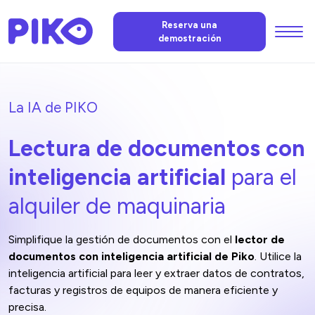
Menu
Reserva una
demostración
Funciones
La IA de PIKO
La IA de PIKO
Lectura de documentos con
Precios
inteligencia artificial
para el
alquiler de maquinaria
Noticias
Simplifique la gestión de documentos con el
lector de
FAQ
documentos con inteligencia artificial de Piko
. Utilice la
inteligencia artificial para leer y extraer datos de contratos,
facturas y registros de equipos de manera eficiente y
Contáctenos
precisa.