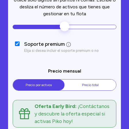
avances.
como Piko, estos
desliza el número de activos que tienes que
problemas se
pueden solucionar
gestionar en tu flota
rápidamente. En
este artículo,
exploraremos cinco
errores comunes
que cometen los
gestores de flotas
Soporte premium
debido a una
Elija si desea incluir el soporte premium o no
documentación
inadecuada y cómo
la IA puede
solucionarlos.
Precio mensual
Precio por activos
Precio total
Oferta Early Bird:
¡Contáctanos
y descubre la oferta especial si
activas Piko hoy!