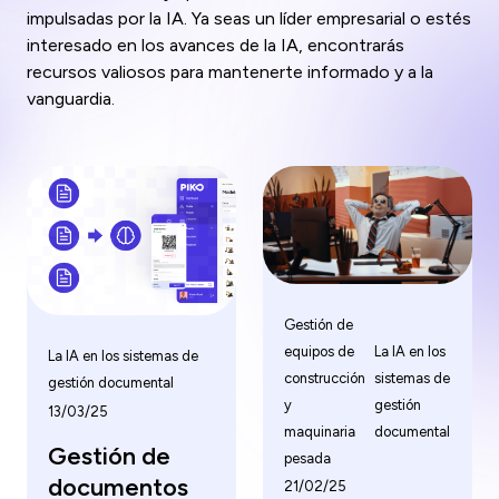
impulsadas por la IA. Ya seas un líder empresarial o estés
interesado en los avances de la IA, encontrarás
recursos valiosos para mantenerte informado y a la
vanguardia.
Gestión de
equipos de
La IA en los
La IA en los sistemas de
construcción
sistemas de
gestión documental
y
gestión
13/03/25
maquinaria
documental
Gestión de
pesada
documentos
21/02/25