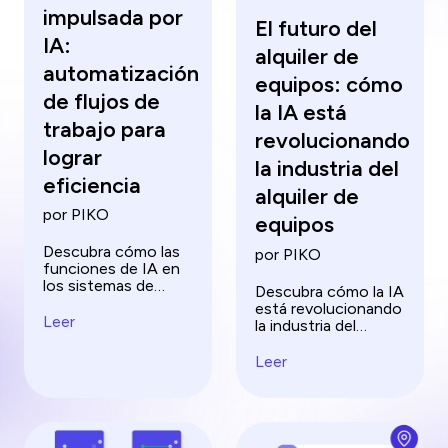
impulsada por
El futuro del
IA:
alquiler de
automatización
equipos: cómo
de flujos de
la IA está
trabajo para
revolucionando
lograr
la industria del
eficiencia
alquiler de
por PIKO
equipos
Descubra cómo las
por PIKO
funciones de IA en
los sistemas de
Descubra cómo la IA
gestión de
está revolucionando
documentos
Leer
la industria del
pueden revolucionar
alquiler de equipos
el procesamiento de
con mantenimiento
Leer
documentos.
predictivo, previsión
Mejore la
de la demanda y
productividad y la
más, dando forma al
seguridad con
futuro de los
soluciones de IA de
alquileres.