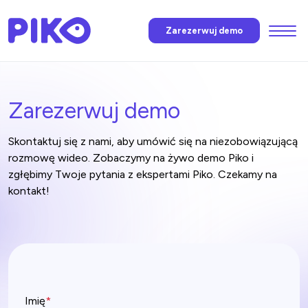
Menu
Zarezerwuj demo
Funkcje
Zarezerwuj demo
AI Piko
Skontaktuj się z nami, aby umówić się na niezobowiązującą
Cennik
rozmowę wideo. Zobaczymy na żywo demo Piko i
zgłębimy Twoje pytania z ekspertami Piko. Czekamy na
kontakt!
Wiadomości
FAQ
Skontaktuj się
Imię
*