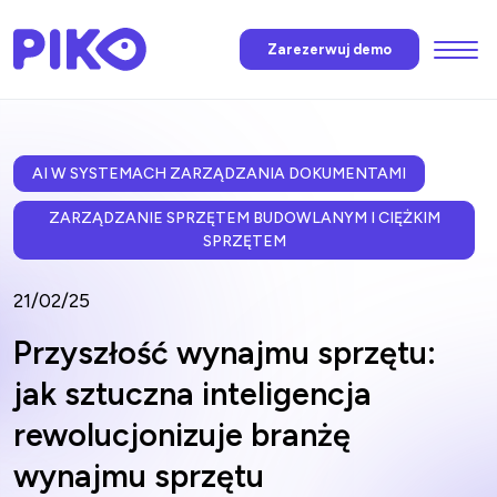
Menu
Zarezerwuj demo
Funkcje
AI Piko
AI W SYSTEMACH ZARZĄDZANIA DOKUMENTAMI
ZARZĄDZANIE SPRZĘTEM BUDOWLANYM I CIĘŻKIM
SPRZĘTEM
Cennik
21/02/25
Wiadomości
Przyszłość wynajmu sprzętu:
jak sztuczna inteligencja
FAQ
rewolucjonizuje branżę
wynajmu sprzętu
Skontaktuj się