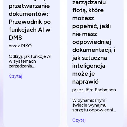
zarządzaniu
przetwarzanie
flotą, które
dokumentów:
możesz
Przewodnik po
popełnić, jeśli
funkcjach AI w
nie masz
DMS
odpowiedniej
przez PIKO
dokumentacji, i
Odkryj, jak funkcje AI
jak sztuczna
w systemach
inteligencja
zarządzania
dokumentami mogą
może je
zrewolucjonizować
Czytaj
naprawić
przetwarzanie
dokumentów.
przez Jörg Bachmann
Zwiększ
produktywność i
bezpieczeństwo
W dynamicznym
dzięki
świecie wynajmu
najnowocześniejszym
sprzętu odpowiednie
rozwiązaniom AI.
oprogramowanie do
zarządzania flotą jest
Czytaj
podstawą wydajnych