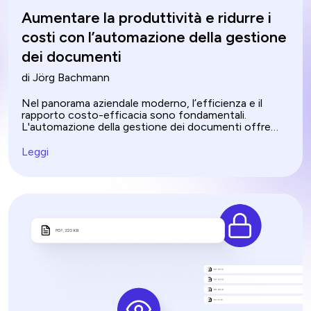
Aumentare la produttività e ridurre i
costi con l’automazione della gestione
dei documenti
di Jörg Bachmann
Nel panorama aziendale moderno, l’efficienza e il
rapporto costo-efficacia sono fondamentali.
L'automazione della gestione dei documenti offre
una potente soluzione per raggiungere entrambi gli
obiettivi. Ottimizzando i flussi di lavoro e sfruttando
Leggi
l'intelligenza artificiale per l'elaborazione intelligente
dei documenti, le organizzazioni possono
semplificare le operazioni, ridurre i costi e migliorare
significativamente la produttività. Unisciti a noi
mentre esploriamo come un solido sistema di
gestione dei documenti può rivoluzionare le tue
operazioni aziendali e aprire la strada a una maggiore
efficienza e competitività.