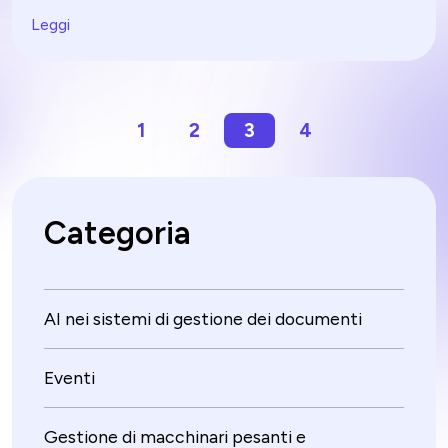
della flotta di macchine edili. Questa soluzione
innovativa offre una piattaforma completa che
Leggi
semplifica e migliora l'efficienza operativa.
1
2
3
4
Categoria
AI nei sistemi di gestione dei documenti
Eventi
Gestione di macchinari pesanti e