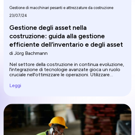
Gestione di macchinari pesanti e attrezzature da costruzione
23/07/24
Gestione degli asset nella
costruzione: guida alla gestione
efficiente dell’inventario e degli asset
di Jörg Bachmann
Nel settore della costruzione in continua evoluzione,
l'integrazione di tecnologie avanzate gioca un ruolo
cruciale nell'ottimizzare le operazioni. Utilizzare
software per la gestione degli asset nella costruzione
è un passo significativo verso un'efficienza migliorata
Leggi
nella gestione di progetti complessi. Questi strumenti
digitali semplificano vari processi, sostituendo i
metodi tradizionali manuali e riducendo
significativamente il margine di errore. La gestione
degli asset nella costruzione attraverso queste
soluzioni innovative garantisce che ogni aspetto di
un progetto sia trattato con precisione, portando a
risultati più efficaci e redditizi. Scopri come
l'automazione di compiti come il tracciamento degli