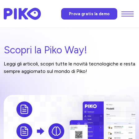
Menu
Prova gratis la demo
Funzioni
Scopri la Piko Way!
L’AI di Piko
Leggi gli articoli, scopri tutte le novità tecnologiche e resta
Prezzi
sempre aggiornato sul mondo di Piko!
News
Faq
Contatti