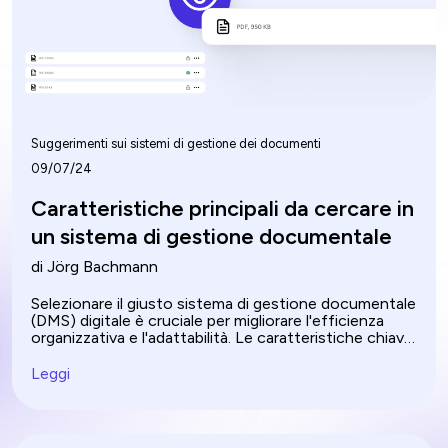
Suggerimenti sui sistemi di gestione dei documenti
09/07/24
Caratteristiche principali da cercare in
un sistema di gestione documentale
di Jörg Bachmann
Selezionare il giusto sistema di gestione documentale
(DMS) digitale è cruciale per migliorare l'efficienza
organizzativa e l'adattabilità. Le caratteristiche chiave
di un buon sistema di gestione documentale
includono un'interfaccia intuitiva e robuste capacità
Leggi
di ricerca, compresa la ricerca full-text e metadati,
che consentono un recupero rapido e accurato dei
documenti. Quando si valuta cosa cercare in un
sistema di gestione documentale, considerare