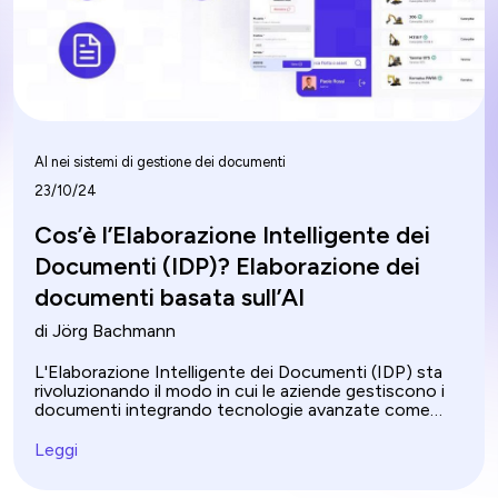
AI nei sistemi di gestione dei documenti
23/10/24
Cos’è l’Elaborazione Intelligente dei
Documenti (IDP)? Elaborazione dei
documenti basata sull’AI
di Jörg Bachmann
L'Elaborazione Intelligente dei Documenti (IDP) sta
rivoluzionando il modo in cui le aziende gestiscono i
documenti integrando tecnologie avanzate come
l'intelligenza artificiale (AI). A differenza
dell'elaborazione tradizionale dei documenti, che
Leggi
spesso si basa sull'inserimento manuale e è soggetta
a errori, l'IDP automatizza la gestione dei documenti