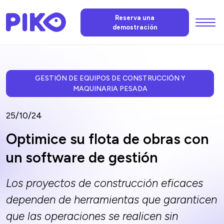
Menu
Reserva una
demostración
Funciones
La IA de PIKO
GESTIÓN DE EQUIPOS DE CONSTRUCCIÓN Y
MAQUINARIA PESADA
Precios
25/10/24
Optimice su flota de obras con
Noticias
un software de gestión
Los proyectos de construcción eficaces
FAQ
dependen de herramientas que garanticen
que las operaciones se realicen sin
Contáctenos