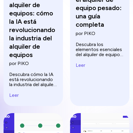
alquiler de
equipo pesado:
equipos: cómo
una guía
la IA está
completa
revolucionando
por PIKO
la industria del
Descubra los
alquiler de
elementos esenciales
equipos
del alquiler de equipos
pesados ​​con nuestra
por PIKO
guía completa.
Leer
Aprenda consejos,
Descubra cómo la IA
evite errores
está revolucionando
comunes y maximice
la industria del alquiler
la eficiencia de sus
de equipos con
proyectos de
mantenimiento
construcción.
Leer
predictivo, previsión
de la demanda y más,
dando forma al futuro
de los alquileres.