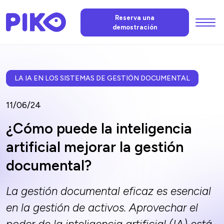
Menu
Reserva una
demostración
Funciones
La IA de PIKO
LA IA EN LOS SISTEMAS DE GESTIÓN DOCUMENTAL
11/06/24
Precios
¿Cómo puede la inteligencia
artificial mejorar la gestión
Noticias
documental?
FAQ
La gestión documental eficaz es esencial
en la gestión de activos. Aprovechar el
Contáctenos