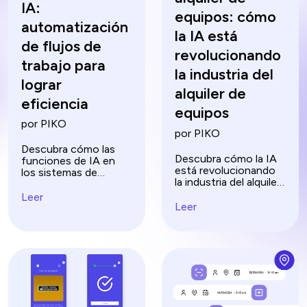
IA:
equipos: cómo
automatización
la IA está
de flujos de
revolucionando
trabajo para
la industria del
lograr
alquiler de
eficiencia
equipos
por PIKO
por PIKO
Descubra cómo las
Descubra cómo la IA
funciones de IA en
está revolucionando
los sistemas de
la industria del alquiler
gestión de
de equipos con
documentos pueden
Leer
mantenimiento
Leer
revolucionar el
predictivo, previsión
procesamiento de
de la demanda y más,
documentos. Mejore
dando forma al futuro
la productividad y la
de los alquileres.
seguridad con
soluciones de IA de
vanguardia.