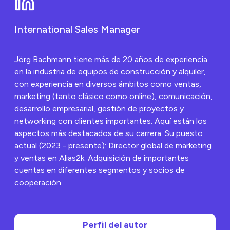
cinco errores
comunes que
cometen los gestores
International Sales Manager
de flotas debido a una
documentación
inadecuada y cómo la
IA puede
Jörg Bachmann tiene más de 20 años de experiencia
solucionarlos.
en la industria de equipos de construcción y alquiler,
con experiencia en diversos ámbitos como ventas,
marketing (tanto clásico como online), comunicación,
desarrollo empresarial, gestión de proyectos y
networking con clientes importantes. Aquí están los
aspectos más destacados de su carrera. Su puesto
actual (2023 - presente): Director global de marketing
y ventas en Alias2k: Adquisición de importantes
cuentas en diferentes segmentos y socios de
cooperación.
Perfil del autor