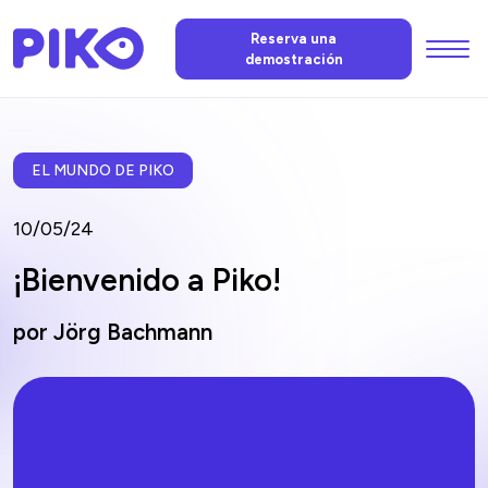
Menu
Reserva una
demostración
Funciones
La IA de PIKO
EL MUNDO DE PIKO
10/05/24
Precios
¡Bienvenido a Piko!
Noticias
por Jörg Bachmann
FAQ
Contáctenos