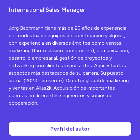
documentos
impulsado por IA de
International Sales Manager
Piko fue reconocido
por su contribución a
la mejora de la forma
en que se gestiona la
Jörg Bachmann tiene más de 20 años de experiencia
documentación de los
en la industria de equipos de construcción y alquiler,
equipos de
con experiencia en diversos ámbitos como ventas,
construcción, lo que
subraya el papel de
marketing (tanto clásico como online), comunicación,
liderazgo de nuestra
desarrollo empresarial, gestión de proyectos y
marca en este
espacio de rápida
networking con clientes importantes. Aquí están los
evolución.
aspectos más destacados de su carrera. Su puesto
actual (2023 - presente): Director global de marketing
y ventas en Alias2k: Adquisición de importantes
cuentas en diferentes segmentos y socios de
cooperación.
Perfil del autor