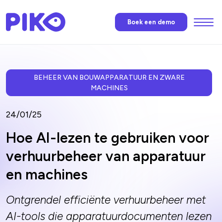
Menu
Boek een demo
Functies
PIKO’S AI
BEHEER VAN BOUWAPPARATUUR EN ZWARE
MACHINES
Prijzen
24/01/25
Hoe AI-lezen te gebruiken voor
Nieuws
verhuurbeheer van apparatuur
en machines
FAQ
Ontgrendel efficiënte verhuurbeheer met
AI-tools die apparatuurdocumenten lezen
Neem contact op