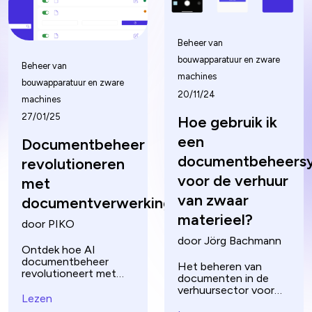
Beheer van
bouwapparatuur en zware
Beheer van
machines
bouwapparatuur en zware
20/11/24
machines
27/01/25
Hoe gebruik ik
een
Documentbeheer
documentbeheers
revolutioneren
voor de verhuur
met
van zwaar
documentverwerking
materieel?
door PIKO
door Jörg Bachmann
Ontdek hoe AI
documentbeheer
Het beheren van
revolutioneert met
documenten in de
documentverwerking.
verhuursector voor
Leer hoe je AI kunt
Lezen
zwaar materieel kan
gebruiken voor