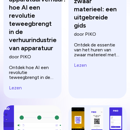
zwaar
hoe AI een
materieel: een
revolutie
uitgebreide
teweegbrengt
gids
in de
door PIKO
verhuurindustrie
Ontdek de essentie
van apparatuur
van het huren van
zwaar materieel met
door PIKO
onze uitgebreide gids.
Leer tips, vermijd
Lezen
Ontdek hoe AI een
veelvoorkomende
revolutie
valkuilen en
teweegbrengt in de
maximaliseer de
verhuursector van
efficiëntie van uw
apparatuur met
Lezen
bouwprojecten.
voorspellend
onderhoud,
vraagvoorspelling en
meer, en zo de
toekomst van de
verhuur vormgeeft.