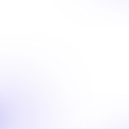
EN
IT
DE
FR
ES
PL