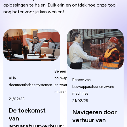
oplossingen te halen. Duik erin en ontdek hoe onze tool
nog beter voor je kan werken!
Beheer van
AI in
bouwapparatuur
Beheer van
documentbeheersystemen
en zware
bouwapparatuur en zware
machines
machines
21/02/25
21/02/25
De toekomst
Navigeren door
van
verhuur van
apparatuurverhuur: