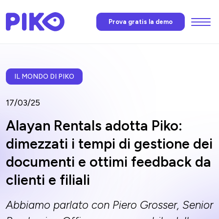
Menu
Prova gratis la demo
Funzioni
L’AI di Piko
IL MONDO DI PIKO
17/03/25
Prezzi
Alayan Rentals adotta Piko:
dimezzati i tempi di gestione dei
News
documenti e ottimi feedback da
clienti e filiali
Faq
Abbiamo parlato con Piero Grosser, Senior
Contatti